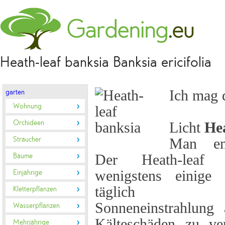
Heath-leaf banksia Banksia ericifolia
Ich mag 
garten
Wohnung
Orchideen
Licht
Hea
Sträucher
Man emp
Bäume
Der Heath-leaf 
wenigstens einige 
Einjährige
täglich dir
Kletterpflanzen
Sonneneinstrahlung
Wasserpflanzen
Kälteschäden zu ve
Mehrjährige